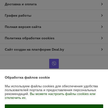
Доставка и оплата
График работы
Полная версия сайта
Политика обработки cookies
Сайт создан на платформе Deal.by
Обработка файлов cookie
Информация для покупателя
Мы используем файлы cookies для обеспечения удобства
Юридическое лицо:
Частное торгово-производственное унитарное
пользователей портала и предоставления персональных
предприятие "Белпищемаш"
рекомендаций.
Вы можете настроить файлы cookies или
г. Минск, ул. Голубева 21-90
отключить их.
Регистрационный номер ЕГР: 192408347