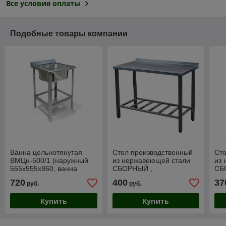
Все условия оплаты
Подобные товары компании
Ванна цельнотянутая
Стол производственный
Сто
ВМЦн-500/1 (наружный
из нержавеющей стали
из
555х555х860, ванна
СБОРНЫЙ ,
СБ
500х500х300), РБ
Стнрс-1200х600х860 РБ.
Стн
720
400
37
руб.
руб.
Купить
Купить