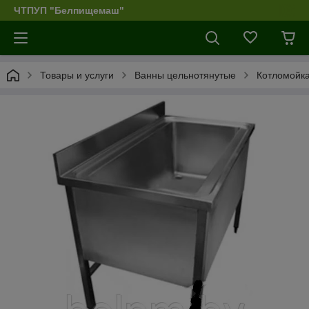
ЧТПУП "Белпищемаш"
Товары и услуги
Ванны цельнотянутые
Котломойка